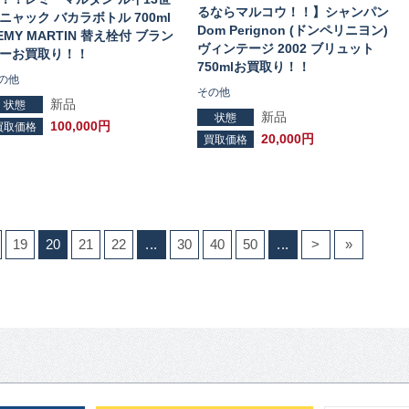
るならマルコウ！！】シャンパン
ニャック バカラボトル 700ml
Dom Perignon (ドンペリニヨン)
EMY MARTIN 替え栓付 ブラン
ヴィンテージ 2002 ブリュット
ーお買取り！！
750mlお買取り！！
の他
その他
新品
状態
新品
状態
100,000円
買取価格
20,000円
買取価格
19
20
21
22
...
30
40
50
...
>
»