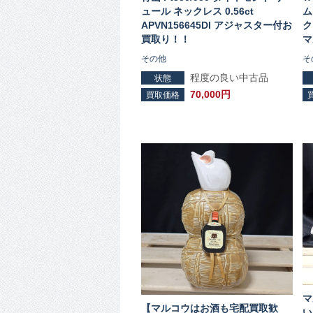
ュール ネックレス 0.56ct
ム
APVN156645DI アジャスター付お
ク
買取り！！
マ
その他
そ
程度の良い中古品
状態
70,000円
買取価格
マ
【マルコウはお酒も宅配買取歓
い