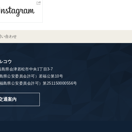
問い合わせ
ルコウ
7 福島県会津若松市中央1丁目3-7
島県公安委員会許可）若福公第10号
島県公安委員会許可）第251150000556号
交通案内