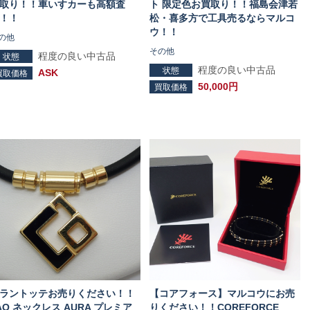
取り！！車いすカーも高額査
ト 限定色お買取り！！福島会津若
！！
松・喜多方で工具売るならマルコ
ウ！！
の他
その他
程度の良い中古品
状態
程度の良い中古品
状態
ASK
買取価格
50,000円
買取価格
ラントッテお売りください！！
【コアフォース】マルコウにお売
AO ネックレス AURA プレミア
りください！！COREFORCE