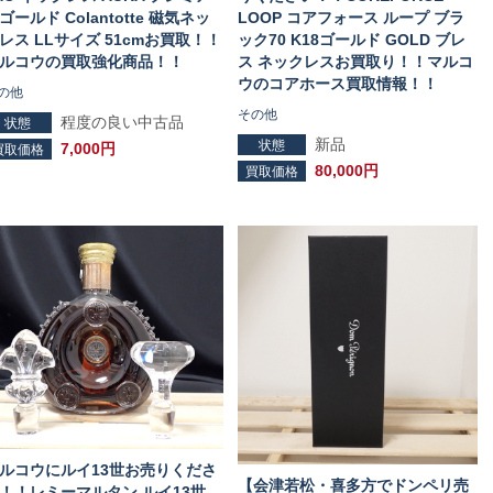
ゴールド Colantotte 磁気ネッ
LOOP コアフォース ループ ブラ
レス LLサイズ 51cmお買取！！
ック70 K18ゴールド GOLD ブレ
ルコウの買取強化商品！！
ス ネックレスお買取り！！マルコ
ウのコアホース買取情報！！
の他
その他
程度の良い中古品
状態
新品
状態
7,000円
買取価格
80,000円
買取価格
ルコウにルイ13世お売りくださ
【会津若松・喜多方でドンペリ売
！！レミーマルタン ルイ13世