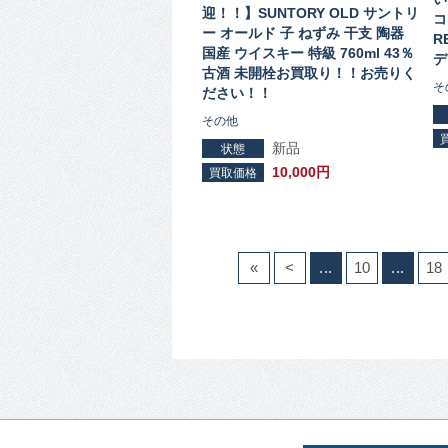
迎！！】SUNTORY OLD サントリ
コ
ー オールド 子 ねずみ 干支 陶器
R
国産 ウイスキー 特級 760ml 43％
デ
古酒 未開栓お買取り！！お売りく
そ
ださい！！
その他
新品
状態
10,000円
買取価格
«
<
...
10
...
18