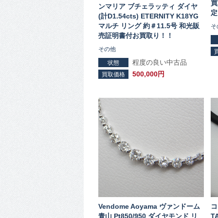
買
ンマリア ブチェラッティ ダイヤ
定
(計D1.54cts) ETERNITY K18YG
マルチ リング 約＃11.5号 和光販
そ
売証明書付お買取り！！
その他
程度の良い中古品
状態
500,000円
買取価格
Vendome Aoyama ヴァンドーム
コ
青山 Pt850/950 ダイヤモンド リ
T