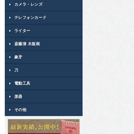
カメラ・レンズ
テレフォンカード
ライター
斎藤清 木版画
象牙
刀
電動工具
楽器
その他