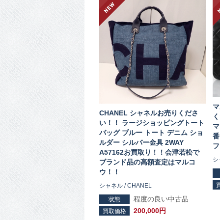
マ
CHANEL シャネルお売りくださ
く
い！！ ラージショッピングトート
マ
バッグ ブルー トート デニム ショ
番
ルダー シルバー金具 2WAY
フ
A57162お買取り！！会津若松で
シ
ブランド品の高額査定はマルコ
ウ！！
シャネル / CHANEL
程度の良い中古品
状態
200,000円
買取価格