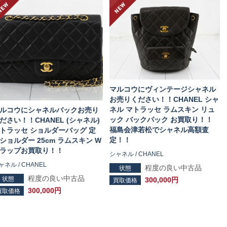
マルコウにヴィンテージシャネル
お売りください！！CHANEL シャ
ネル マトラッセ ラムスキン リュ
ルコウにシャネルバックお売り
ック バックパック お買取り！！
ださい！！CHANEL (シャネル)
福島会津若松でシャネル高額査
トラッセ ショルダーバッグ 定
定！！
ショルダー 25cm ラムスキン W
ラップお買取り！！
シャネル / CHANEL
ャネル / CHANEL
程度の良い中古品
状態
程度の良い中古品
状態
300,000円
買取価格
300,000円
買取価格