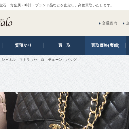
宝石・貴金属・時計・ブランド品などを査定し、高価買取いたします。
交通案内
質預かり
買 取
買取価格(実績)
シャネル マトラッセ 白 チェーン バッグ