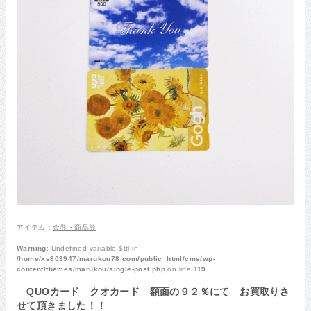
アイテム：
金券・商品券
Warning
: Undefined variable $ttl in
/home/xs803947/marukou78.com/public_html/cms/wp-
content/themes/marukou/single-post.php
on line
119
QUOカード クオカード 額面の９２％にて お買取りさ
せて頂きました！！