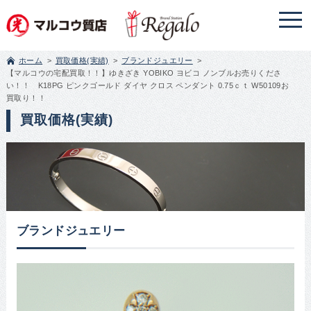
ホーム
買取価格(実績)
ブランドジュエリー
【マルコウの宅配買取！！】ゆきざき YOBIKO ヨビコ ノンブルお売りくださ
い！！ K18PG ピンクゴールド ダイヤ クロス ペンダント 0.75ｃｔ W50109お
買取り！！
買取価格(実績)
ブランドジュエリー