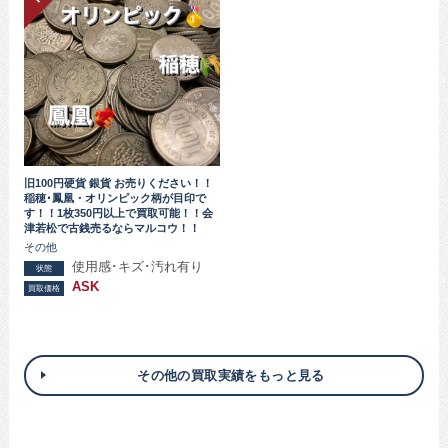
旧100円硬貨 銀貨 お売りください！！
稲穂･鳳凰・オリンピック柄が目印で
す！！1枚350円以上で買取可能！！会
津若松で古銭売るならマルコウ！！
その他
使用感･キズ･汚れ有り
状態
ASK
買取価格
その他の買取実績をもっと見る