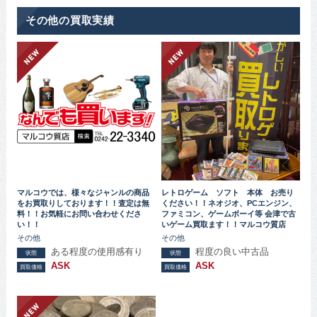
その他の買取実績
マルコウでは、様々なジャンルの商品
レトロゲーム ソフト 本体 お売り
をお買取りしております！！査定は無
ください！！ネオジオ、PCエンジン、
料！！お気軽にお問い合わせくださ
ファミコン、ゲームボーイ等 会津で古
い！！
いゲーム買取ます！！マルコウ質店
その他
その他
ある程度の使用感有り
程度の良い中古品
状態
状態
ASK
ASK
買取価格
買取価格