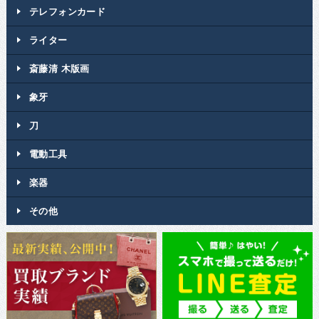
テレフォンカード
ライター
斎藤清 木版画
象牙
刀
電動工具
楽器
その他