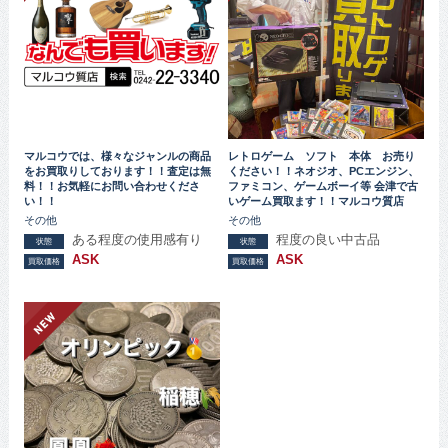
マルコウでは、様々なジャンルの商品
レトロゲーム ソフト 本体 お売り
をお買取りしております！！査定は無
ください！！ネオジオ、PCエンジン、
料！！お気軽にお問い合わせくださ
ファミコン、ゲームボーイ等 会津で古
い！！
いゲーム買取ます！！マルコウ質店
その他
その他
ある程度の使用感有り
程度の良い中古品
状態
状態
ASK
ASK
買取価格
買取価格