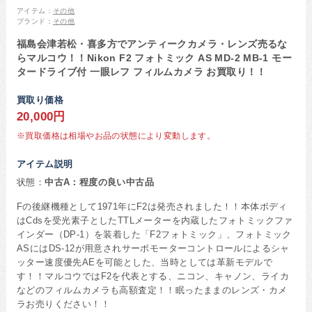
アイテム：
その他
ブランド：
その他
福島会津若松・喜多方でアンティークカメラ・レンズ売るな
らマルコウ！！Nikon F2 フォトミック AS MD-2 MB-1 モー
タードライブ付 一眼レフ フィルムカメラ お買取り！！
買取り価格
20,000円
※買取価格は相場やお品の状態により変動します。
アイテム説明
状態：
中古A：程度の良い中古品
Fの後継機種として1971年にF2は発売されました！！本体ボディ
はCdsを受光素子としたTTLメーターを内蔵したフォトミックファ
インダー（DP-1）を装着した「F2フォトミック」、フォトミック
ASにはDS-12が用意されサーボモーターコントロールによるシャ
ッター速度優先AEを可能とした、当時としては革新モデルで
す！！マルコウではF2を代表とする、ニコン、キャノン、ライカ
などのフィルムカメラも高額査定！！眠ったままのレンズ・カメ
ラお売りください！！