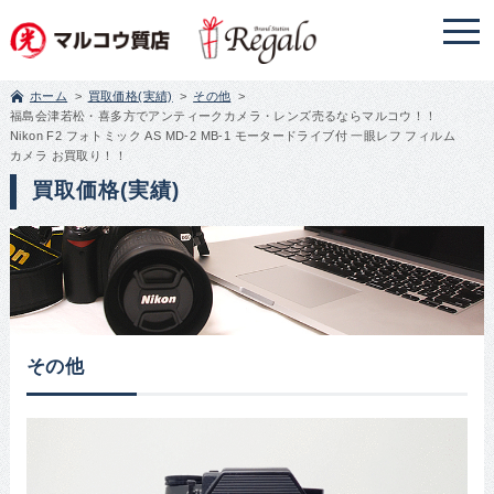
ホーム
買取価格(実績)
その他
福島会津若松・喜多方でアンティークカメラ・レンズ売るならマルコウ！！
Nikon F2 フォトミック AS MD-2 MB-1 モータードライブ付 一眼レフ フィルム
カメラ お買取り！！
買取価格(実績)
その他