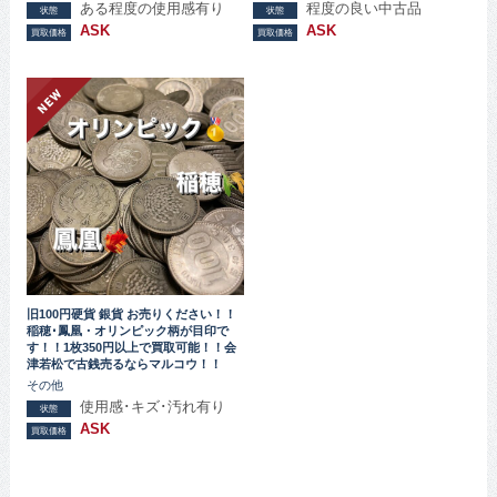
ある程度の使用感有り
程度の良い中古品
状態
状態
ASK
ASK
買取価格
買取価格
旧100円硬貨 銀貨 お売りください！！
稲穂･鳳凰・オリンピック柄が目印で
す！！1枚350円以上で買取可能！！会
津若松で古銭売るならマルコウ！！
その他
使用感･キズ･汚れ有り
状態
ASK
買取価格