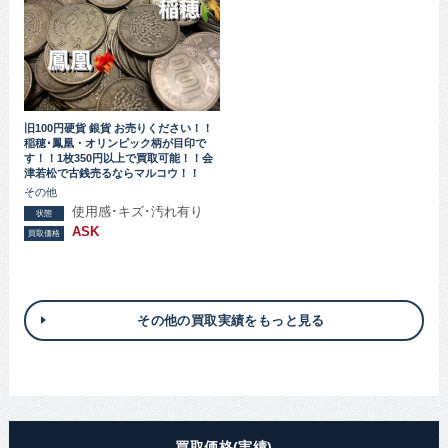
旧100円硬貨 銀貨 お売りください！！
稲穂･鳳凰・オリンピック柄が目印で
す！！1枚350円以上で買取可能！！会
津若松で古銭売るならマルコウ！！
その他
使用感･キズ･汚れ有り
状態
ASK
買取価格
その他の買取実績をもっと見る
買取価格(実績)