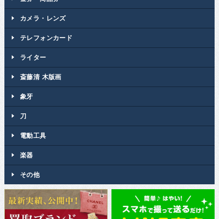
カメラ・レンズ
テレフォンカード
ライター
斎藤清 木版画
象牙
刀
電動工具
楽器
その他