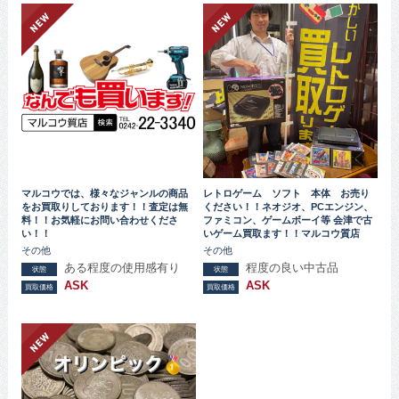
マルコウでは、様々なジャンルの商品
レトロゲーム ソフト 本体 お売り
をお買取りしております！！査定は無
ください！！ネオジオ、PCエンジン、
料！！お気軽にお問い合わせくださ
ファミコン、ゲームボーイ等 会津で古
い！！
いゲーム買取ます！！マルコウ質店
その他
その他
ある程度の使用感有り
程度の良い中古品
状態
状態
ASK
ASK
買取価格
買取価格