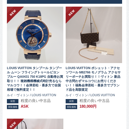
LOUIS VUITTON タンブール タンブー
LOUIS VUITTON ポシェット・アクセ
ル ムーン フライングトゥールビヨン
ソワール M82766 モノグラム アクセサ
ブルー QA0431 750 K18PG 自動巻お買
リーポーチお買取り！！ヴィトン 新品
取り！！ 複雑機構機械式時計売るなら
中古問わずマルコウにお売りくださ
マルコウ！！会津若松・喜多方で全国
い！！福島会津若松・喜多方でブラン
相場で無料査定！！
ド品を高額査定
ルイ・ヴィトン / LOUIS VUITTON
ルイ・ヴィトン / LOUIS VUITTON
程度の良い中古品
程度の良い中古品
状態
状態
ASK
180,000円
買取価格
買取価格