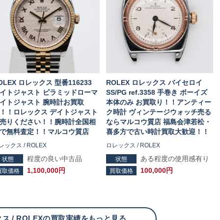
OLEX ロレックス 型番116233
ROLEX ロレックス バイセロイ
イトジャスト ピラミッドローマ
SS/PG ref.3358 手巻き ボーイズ
イトジャスト 腕時計お買取
本体のみ お買取り！！アンティー
！！ロレックス デイトジャスト
ク時計 ヴィンテージウォッチ売る
売りください！！腕時計全国相
ならマルコウ質店 福島会津若松・
で無料査定！！マルコウ質店
喜多方で古い時計買取大歓迎！！
レックス / ROLEX
ロレックス / ROLEX
程度の良い中古品
ある程度の使用感有り
状態
状態
1,100,000円
100,000円
買取価格
買取価格
ス / ROLEXの買取実績をもっと見る