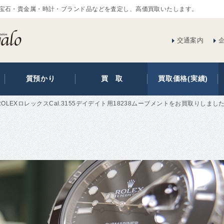
宝石・貴金属・時計・ブランド品などを査定し、高価買取いたします。
交通案内
質預かり
買 取
買取価格(実績)
ROLEXロレックスCal.3155デイデイト用18238ムーブメントをお買取りしまし