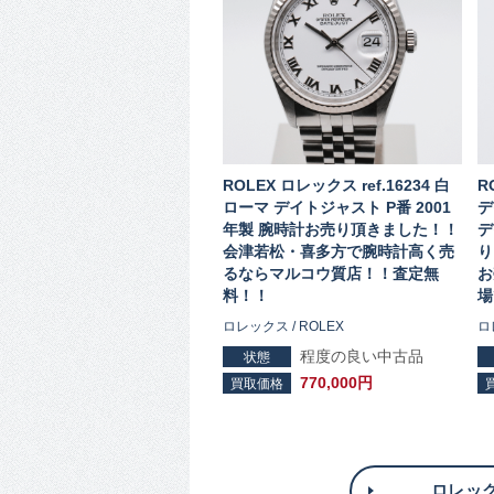
ROLEX ロレックス ref.16234 白
R
ローマ デイトジャスト P番 2001
デ
年製 腕時計お売り頂きました！！
デ
会津若松・喜多方で腕時計高く売
り
るならマルコウ質店！！査定無
お
料！！
場
ロレックス / ROLEX
ロ
程度の良い中古品
状態
770,000円
買取価格
ロレック