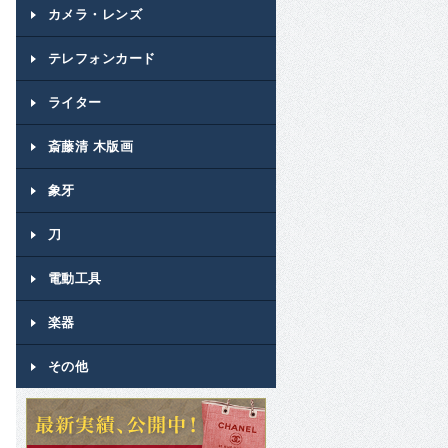
カメラ・レンズ
テレフォンカード
ライター
斎藤清 木版画
象牙
刀
電動工具
楽器
その他