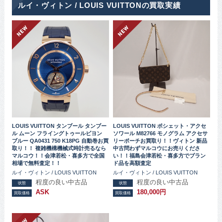
ルイ・ヴィトン / LOUIS VUITTONの買取実績
LOUIS VUITTON タンブール タンブー
LOUIS VUITTON ポシェット・アクセ
ル ムーン フライングトゥールビヨン
ソワール M82766 モノグラム アクセサ
ブルー QA0431 750 K18PG 自動巻お買
リーポーチお買取り！！ヴィトン 新品
取り！！ 複雑機構機械式時計売るなら
中古問わずマルコウにお売りくださ
マルコウ！！会津若松・喜多方で全国
い！！福島会津若松・喜多方でブラン
相場で無料査定！！
ド品を高額査定
ルイ・ヴィトン / LOUIS VUITTON
ルイ・ヴィトン / LOUIS VUITTON
程度の良い中古品
程度の良い中古品
状態
状態
ASK
180,000円
買取価格
買取価格