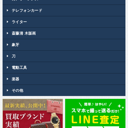
テレフォンカード
ライター
斎藤清 木版画
象牙
刀
電動工具
楽器
その他