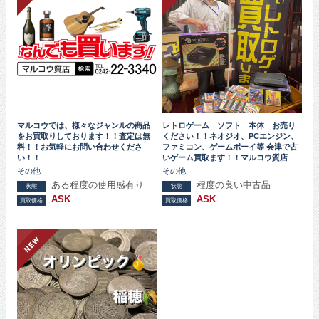
マルコウでは、様々なジャンルの商品
レトロゲーム ソフト 本体 お売り
をお買取りしております！！査定は無
ください！！ネオジオ、PCエンジン、
料！！お気軽にお問い合わせくださ
ファミコン、ゲームボーイ等 会津で古
い！！
いゲーム買取ます！！マルコウ質店
その他
その他
ある程度の使用感有り
程度の良い中古品
状態
状態
ASK
ASK
買取価格
買取価格