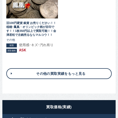
旧100円硬貨 銀貨 お売りください！！
稲穂･鳳凰・オリンピック柄が目印で
す！！1枚350円以上で買取可能！！会
津若松で古銭売るならマルコウ！！
その他
使用感･キズ･汚れ有り
状態
ASK
買取価格
その他の買取実績をもっと見る
買取価格(実績)