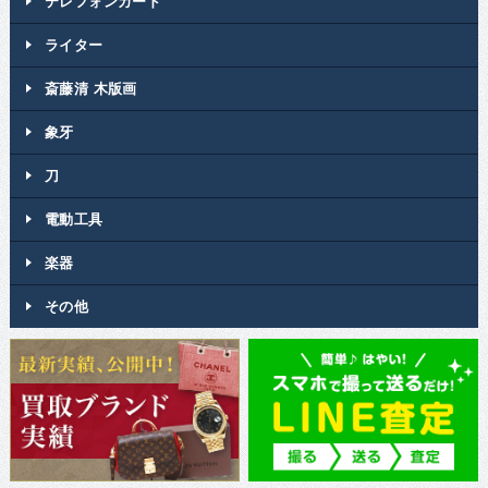
テレフォンカード
ライター
斎藤清 木版画
象牙
刀
電動工具
楽器
その他