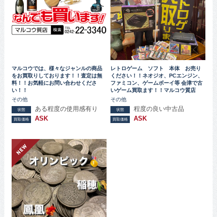
マルコウでは、様々なジャンルの商品
レトロゲーム ソフト 本体 お売り
をお買取りしております！！査定は無
ください！！ネオジオ、PCエンジン、
料！！お気軽にお問い合わせくださ
ファミコン、ゲームボーイ等 会津で古
い！！
いゲーム買取ます！！マルコウ質店
その他
その他
ある程度の使用感有り
程度の良い中古品
状態
状態
ASK
ASK
買取価格
買取価格