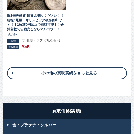
旧100円硬貨 銀貨 お売りください！！
稲穂･鳳凰・オリンピック柄が目印で
す！！1枚350円以上で買取可能！！会
津若松で古銭売るならマルコウ！！
その他
使用感･キズ･汚れ有り
状態
ASK
買取価格
その他の買取実績をもっと見る
買取価格(実績)
金・プラチナ・シルバー