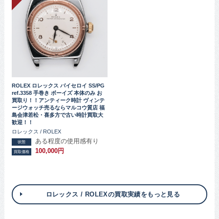
ROLEX ロレックス バイセロイ SS/PG
ref.3358 手巻き ボーイズ 本体のみ お
買取り！！アンティーク時計 ヴィンテ
ージウォッチ売るならマルコウ質店 福
島会津若松・喜多方で古い時計買取大
歓迎！！
ロレックス / ROLEX
ある程度の使用感有り
状態
100,000円
買取価格
ロレックス / ROLEXの買取実績をもっと見る