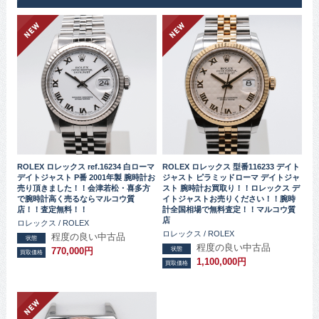
ROLEX ロレックス ref.16234 白ローマ
ROLEX ロレックス 型番116233 デイト
デイトジャスト P番 2001年製 腕時計お
ジャスト ピラミッドローマ デイトジャ
売り頂きました！！会津若松・喜多方
スト 腕時計お買取り！！ロレックス デ
で腕時計高く売るならマルコウ質
イトジャストお売りください！！腕時
店！！査定無料！！
計全国相場で無料査定！！マルコウ質
店
ロレックス / ROLEX
ロレックス / ROLEX
程度の良い中古品
状態
程度の良い中古品
状態
770,000円
買取価格
1,100,000円
買取価格