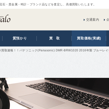
宝石・貴金属・時計・ブランド品などを査定し、高価買取いたします。
交通案内
質預かり
買 取
買取価格(実績)
買取速報！！パナソニック(Panasonic) DMR-BRW1020 2016年製 ブ