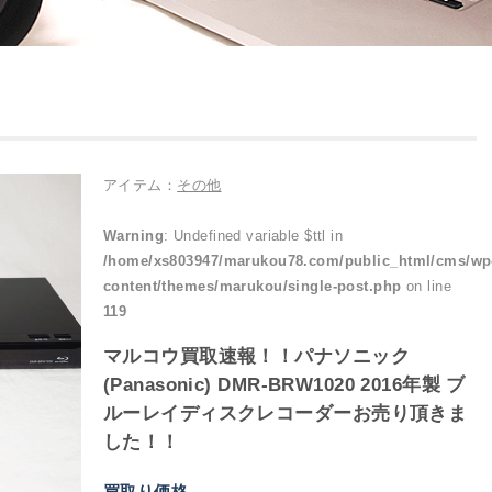
アイテム：
その他
Warning
: Undefined variable $ttl in
/home/xs803947/marukou78.com/public_html/cms/wp
content/themes/marukou/single-post.php
on line
119
マルコウ買取速報！！パナソニック
(Panasonic) DMR-BRW1020 2016年製 ブ
ルーレイディスクレコーダーお売り頂きま
した！！