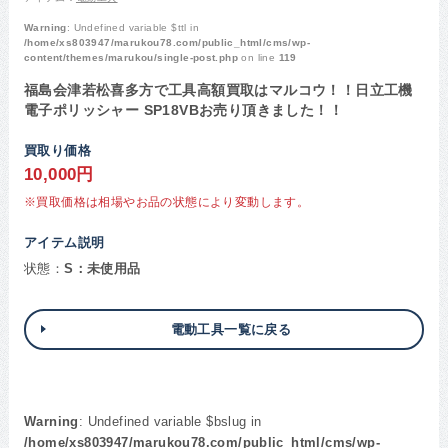
Warning
: Undefined variable $ttl in
/home/xs803947/marukou78.com/public_html/cms/wp-
content/themes/marukou/single-post.php
on line
119
福島会津若松喜多方で工具高額買取はマルコウ！！日立工機
電子ポリッシャー SP18VBお売り頂きました！！
買取り価格
10,000円
※買取価格は相場やお品の状態により変動します。
アイテム説明
状態：
S：未使用品
電動工具一覧に戻る
Warning
: Undefined variable $bslug in
/home/xs803947/marukou78.com/public_html/cms/wp-