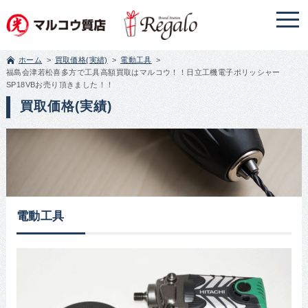
ホーム
買取価格(実績)
電動工具
福島会津若松喜多方で工具高額買取はマルコウ！！日立工機電子ポリッシャー
SP18VBお売り頂きました！！
買取価格(実績)
電動工具