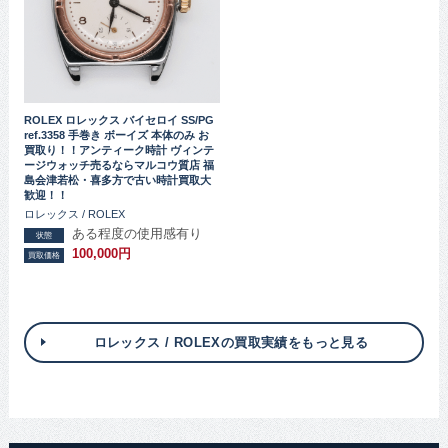
ROLEX ロレックス バイセロイ SS/PG
ref.3358 手巻き ボーイズ 本体のみ お
買取り！！アンティーク時計 ヴィンテ
ージウォッチ売るならマルコウ質店 福
島会津若松・喜多方で古い時計買取大
歓迎！！
ロレックス / ROLEX
ある程度の使用感有り
状態
100,000円
買取価格
ロレックス / ROLEXの買取実績をもっと見る