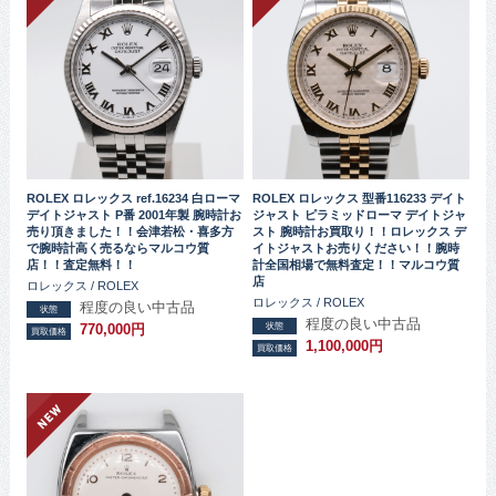
ROLEX ロレックス ref.16234 白ローマ
ROLEX ロレックス 型番116233 デイト
デイトジャスト P番 2001年製 腕時計お
ジャスト ピラミッドローマ デイトジャ
売り頂きました！！会津若松・喜多方
スト 腕時計お買取り！！ロレックス デ
で腕時計高く売るならマルコウ質
イトジャストお売りください！！腕時
店！！査定無料！！
計全国相場で無料査定！！マルコウ質
店
ロレックス / ROLEX
ロレックス / ROLEX
程度の良い中古品
状態
程度の良い中古品
状態
770,000円
買取価格
1,100,000円
買取価格