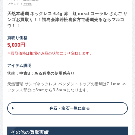
ブランド：
その他
天然本珊瑚 ネックレス 6.4g 赤 紅 coral コーラル さんご サ
ンゴお買取り！！福島会津若松喜多方で珊瑚売るならマルコ
ウ！！
買取り価格
5,000円
※買取価格は相場やお品の状態により変動します。
アイテム説明
状態：
中古B：ある程度の使用感有り
天然珊瑚 サンゴネックレス ペンダントトップの珊瑚は7.1ｍｍ ネ
ックレス部分は3mmから3.3ｍｍになります。
色石・宝石一覧に戻る
その他の買取実績