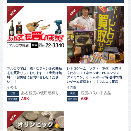
マルコウでは、様々なジャンルの商品
レトロゲーム ソフト 本体 お売り
をお買取りしております！！査定は無
ください！！ネオジオ、PCエンジン、
料！！お気軽にお問い合わせくださ
ファミコン、ゲームボーイ等 会津で古
い！！
いゲーム買取ます！！マルコウ質店
その他
その他
ある程度の使用感有り
程度の良い中古品
状態
状態
ASK
ASK
買取価格
買取価格