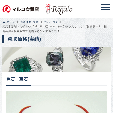
ホーム
買取価格(実績)
色石・宝石
天然本珊瑚 ネックレス 6.4g 赤 紅 coral コーラル さんご サンゴお買取り！！福
島会津若松喜多方で珊瑚売るならマルコウ！！
買取価格(実績)
色石・宝石