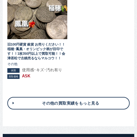
旧100円硬貨 銀貨 お売りください！！
稲穂･鳳凰・オリンピック柄が目印で
す！！1枚350円以上で買取可能！！会
津若松で古銭売るならマルコウ！！
その他
使用感･キズ･汚れ有り
状態
ASK
買取価格
その他の買取実績をもっと見る