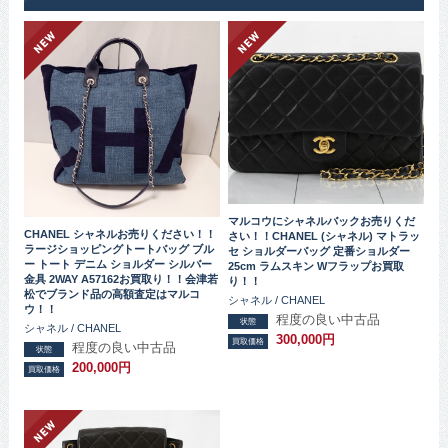
マルコウにシャネルバックお売りくだ
CHANEL シャネルお売りください！！
さい！！CHANEL (シャネル) マトラッ
ラージショッピングトートバッグ ブル
セ ショルダーバッグ 定番ショルダー
ー トート デニム ショルダー シルバー
25cm ラムスキン Wフラップお買取
金具 2WAY A57162お買取り！！会津若
り！！
松でブランド品の高額査定はマルコ
シャネル / CHANEL
ウ！！
程度の良い中古品
状態
シャネル / CHANEL
300,000円
買取価格
程度の良い中古品
状態
200,000円
買取価格