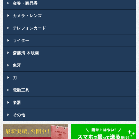
金券・商品券
カメラ・レンズ
テレフォンカード
ライター
斎藤清 木版画
象牙
刀
電動工具
楽器
その他