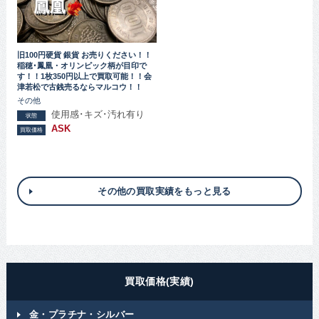
旧100円硬貨 銀貨 お売りください！！
稲穂･鳳凰・オリンピック柄が目印で
す！！1枚350円以上で買取可能！！会
津若松で古銭売るならマルコウ！！
その他
使用感･キズ･汚れ有り
状態
ASK
買取価格
その他の買取実績をもっと見る
買取価格(実績)
金・プラチナ・シルバー