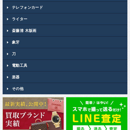
テレフォンカード
ライター
斎藤清 木版画
象牙
刀
電動工具
楽器
その他