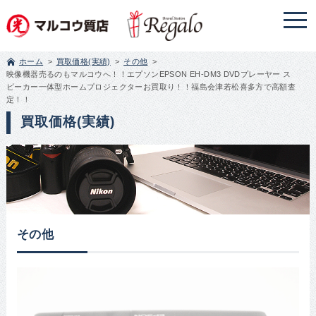
ホーム
買取価格(実績)
その他
映像機器売るのもマルコウへ！！エプソンEPSON EH-DM3 DVDプレーヤー ス
ピーカー一体型ホームプロジェクターお買取り！！福島会津若松喜多方で高額査
定！！
買取価格(実績)
その他