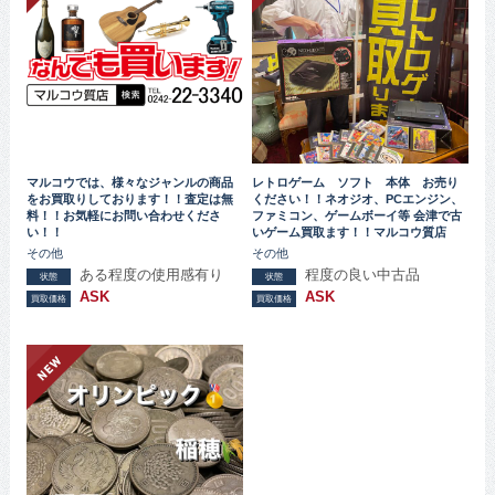
マルコウでは、様々なジャンルの商品
レトロゲーム ソフト 本体 お売り
をお買取りしております！！査定は無
ください！！ネオジオ、PCエンジン、
料！！お気軽にお問い合わせくださ
ファミコン、ゲームボーイ等 会津で古
い！！
いゲーム買取ます！！マルコウ質店
その他
その他
ある程度の使用感有り
程度の良い中古品
状態
状態
ASK
ASK
買取価格
買取価格