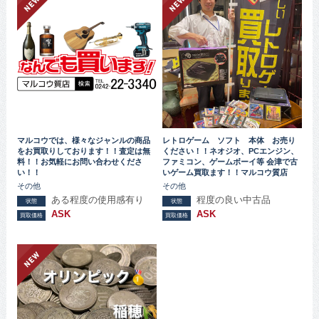
マルコウでは、様々なジャンルの商品
レトロゲーム ソフト 本体 お売り
をお買取りしております！！査定は無
ください！！ネオジオ、PCエンジン、
料！！お気軽にお問い合わせくださ
ファミコン、ゲームボーイ等 会津で古
い！！
いゲーム買取ます！！マルコウ質店
その他
その他
ある程度の使用感有り
程度の良い中古品
状態
状態
ASK
ASK
買取価格
買取価格