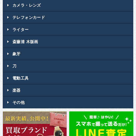
カメラ・レンズ
テレフォンカード
ライター
斎藤清 木版画
象牙
刀
電動工具
楽器
その他