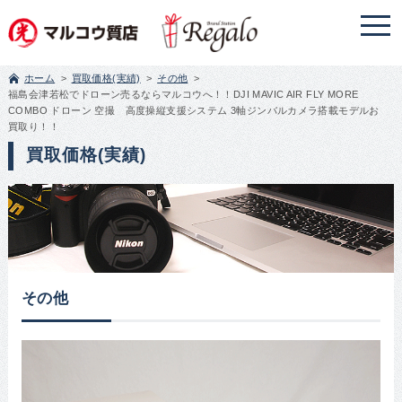
ホーム
買取価格(実績)
その他
福島会津若松でドローン売るならマルコウへ！！DJI MAVIC AIR FLY MORE
COMBO ドローン 空撮 高度操縦支援システム 3軸ジンバルカメラ搭載モデルお
買取り！！
買取価格(実績)
その他