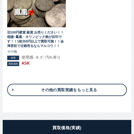
旧100円硬貨 銀貨 お売りください！！
稲穂･鳳凰・オリンピック柄が目印で
す！！1枚350円以上で買取可能！！会
津若松で古銭売るならマルコウ！！
その他
使用感･キズ･汚れ有り
状態
ASK
買取価格
その他の買取実績をもっと見る
買取価格(実績)