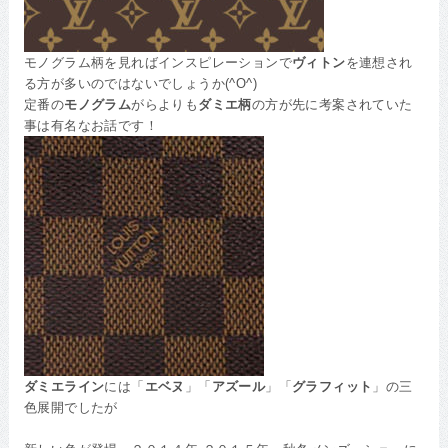
モノグラム柄を見ればインスピレーションで
ヴィトン
を連想され
る方が多いのではないでしょうか(^O^)
定番の
モノグラム
がらよりも
ダミエ柄
の方が先に考案されていた
事は有名なお話です！
ダミエライン
には「
エベヌ
」「
アズール
」「
グラフィット
」の三
色展開でしたが