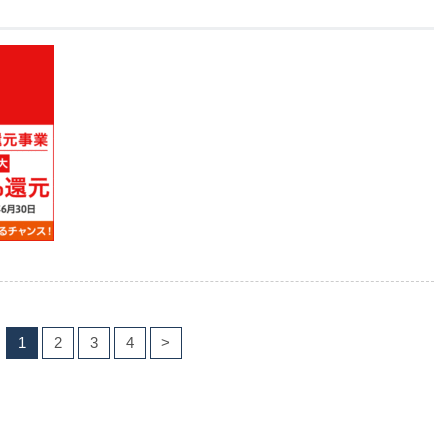
1
2
3
4
>