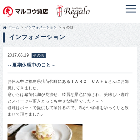
ホーム
インフォメーション
その他
インフォメーション
2017.08.19
その他
～夏期休暇中のこと～
お休み中に福島県猪苗代町にある
ＴＡＲＯ ＣＡＦＥ
さんにお邪
魔してきました。
窓からは猪苗代湖が見渡せ、綺麗な景色に癒され、美味しい珈琲
とスイーツを頂きとっても幸せな時間でした＾－＾
珈琲はポットで提供して頂けるので、温かい珈琲をゆっくりと飲
ませて頂きました♪