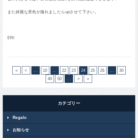
また綺麗な景色が撮れましたらupさせて下さい。
ERI
«
<
...
10
...
22
23
24
25
26
...
30
40
50
...
>
»
カテゴリー
Regalo
お知らせ